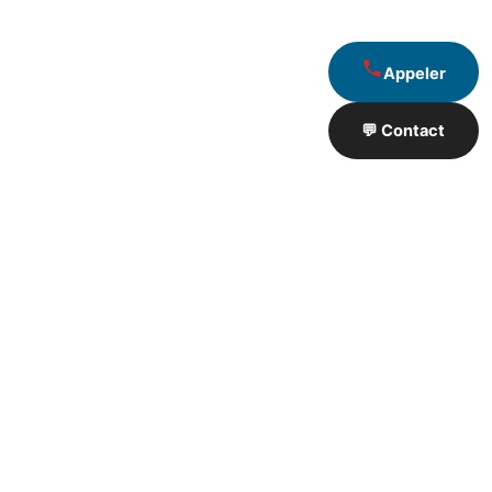
Appeler
💬 Contact
Artisan de Travaux proximité
❮
❯