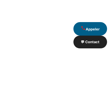
Appeler
💬 Contact
Artisan de Travaux proximité
❮
❯