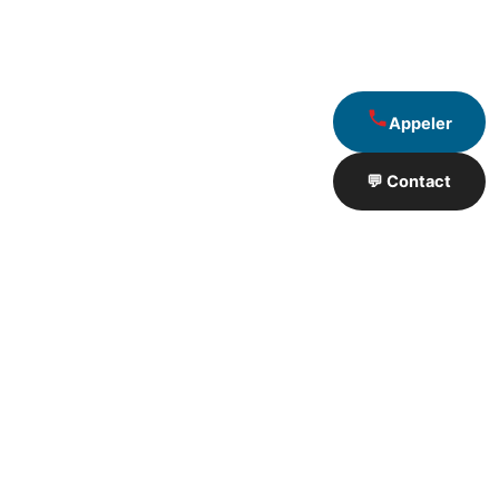
Appeler
💬 Contact
Artisan de Travaux proximité
❮
❯