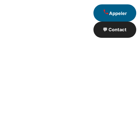
Appeler
💬 Contact
Artisan de Travaux proximité
❮
❯