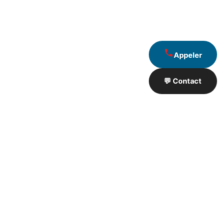
Appeler
💬 Contact
Artisan de Travaux proximité
❮
❯