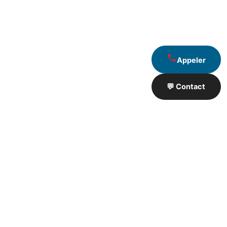
Appeler
💬 Contact
Artisan de Travaux proximité
❮
❯