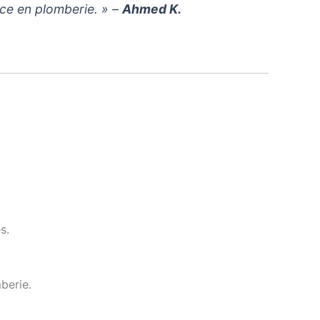
ce en plomberie. » –
Ahmed K.
s.
berie.