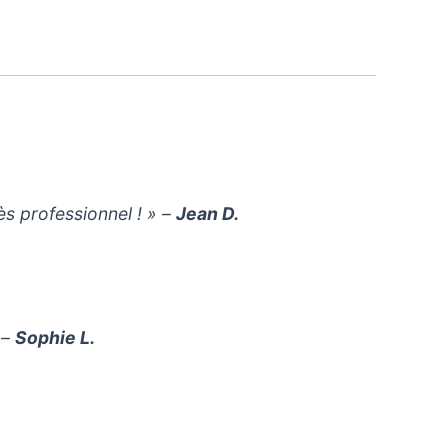
ès professionnel ! » –
Jean D.
 –
Sophie L.