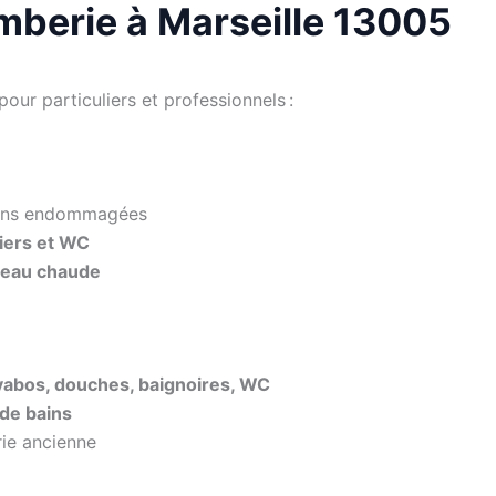
omberie à Marseille 13005
our particuliers et professionnels :
ions endommagées
viers et WC
d’eau chaude
lavabos, douches, baignoires, WC
 de bains
ie ancienne