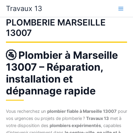
Aller
Travaux 13
au
contenu
PLOMBERIE MARSEILLE
13007
🚰 Plombier à Marseille
13007 – Réparation,
installation et
dépannage rapide
Vous recherchez un
plombier fiable à Marseille 13007
pour
vos urgences ou projets de plomberie ?
Travaux 13
met à
votre disposition des
plombiers expérimentés
, capables
d’intervenir rapidement dans
le centre-ville, en ville et à