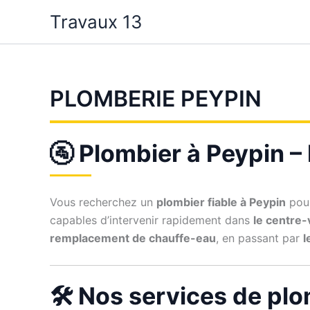
Aller
Travaux 13
au
contenu
PLOMBERIE PEYPIN
🚰 Plombier à Peypin –
Vous recherchez un
plombier fiable à Peypin
pour
capables d’intervenir rapidement dans
le centre-v
remplacement de chauffe-eau
, en passant par
l
🛠️ Nos services de pl