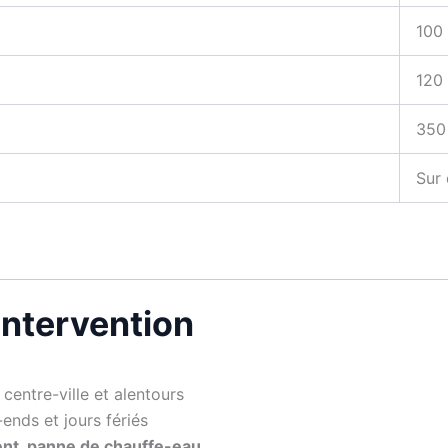
100 
120
350
Sur 
’intervention
centre-ville et alentours
ends et jours fériés
ent, panne de chauffe-eau