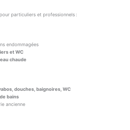
our particuliers et professionnels :
ions endommagées
viers et WC
d’eau chaude
lavabos, douches, baignoires, WC
 de bains
ie ancienne