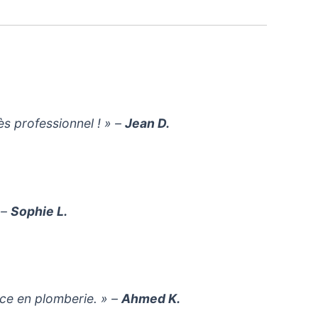
ès professionnel ! » –
Jean D.
 –
Sophie L.
ce en plomberie. » –
Ahmed K.