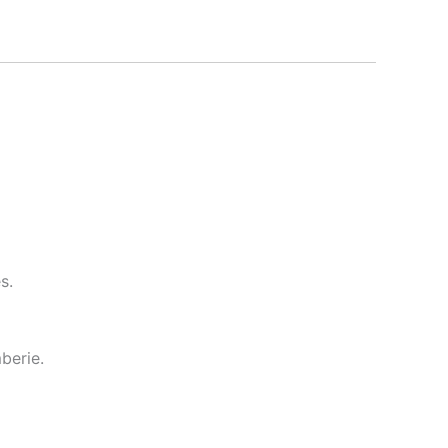
s.
berie.