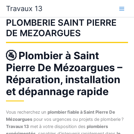
Aller
Travaux 13
au
contenu
PLOMBERIE SAINT PIERRE
DE MEZOARGUES
🚰 Plombier à Saint
Pierre De Mézoargues –
Réparation, installation
et dépannage rapide
Vous recherchez un
plombier fiable à Saint Pierre De
Mézoargues
pour vos urgences ou projets de plomberie ?
Travaux 13
met à votre disposition des
plombiers
expérimentés
, capables d’intervenir rapidement dans
le