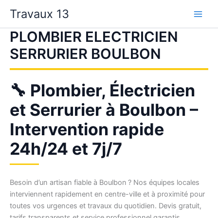
Aller
Travaux 13
au
contenu
PLOMBIER ELECTRICIEN
SERRURIER BOULBON
🔧 Plombier, Électricien
et Serrurier à Boulbon –
Intervention rapide
24h/24 et 7j/7
Besoin d’un artisan fiable à Boulbon ? Nos équipes locales
interviennent rapidement en centre-ville et à proximité pour
toutes vos urgences et travaux du quotidien. Devis gratuit,
tarifs transparents et service professionnel garantis.