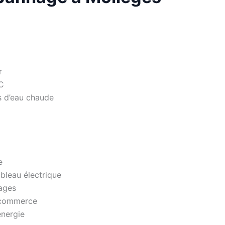
r
WC
s d’eau chaude
e
bleau électrique
rages
u commerce
énergie