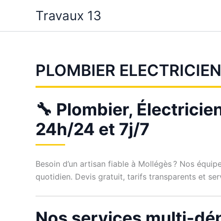
Aller
Travaux 13
au
contenu
PLOMBIER ELECTRICIE
🔧 Plombier, Électricie
24h/24 et 7j/7
Besoin d’un artisan fiable à Mollégès ? Nos équip
quotidien. Devis gratuit, tarifs transparents et se
Nos services multi-dé