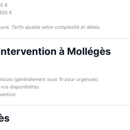
80 €
–450 €
vre. Tarifs ajustés selon complexité et délais.
’intervention à Mollégès
lentours (généralement sous 1h pour urgences)
vos disponibilités
rvention
gès