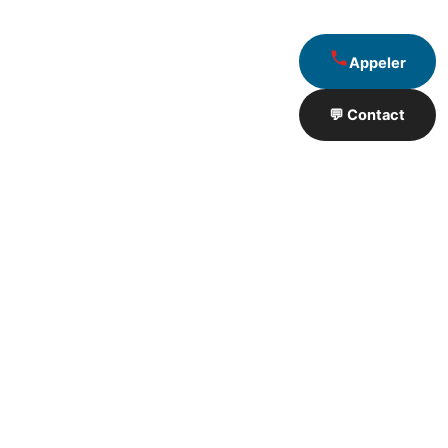
Appeler
💬 Contact
Artisan de Travaux proximité
❮
❯