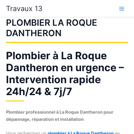
Aller
Travaux 13
au
contenu
PLOMBIER LA ROQUE
DANTHERON
Plombier à La Roque
Dantheron en urgence –
Intervention rapide
24h/24 & 7j/7
Plombier professionnel à La Roque Dantheron pour
dépannage, réparation et installation
Vous recherchez un
plombier à La Roque Dantheron
en