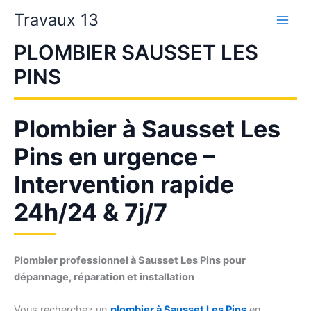
Aller
Travaux 13
au
contenu
PLOMBIER SAUSSET LES
PINS
Plombier à Sausset Les
Pins en urgence –
Intervention rapide
24h/24 & 7j/7
Plombier professionnel à Sausset Les Pins pour
dépannage, réparation et installation
Vous recherchez un
plombier à Sausset Les Pins
en