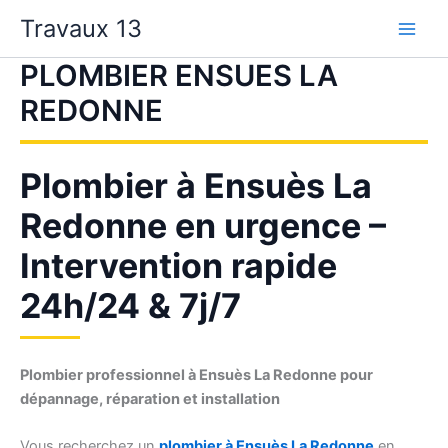
Aller
Travaux 13
au
contenu
PLOMBIER ENSUES LA
REDONNE
Plombier à Ensuès La
Redonne en urgence –
Intervention rapide
24h/24 & 7j/7
Plombier professionnel à Ensuès La Redonne pour
dépannage, réparation et installation
Vous recherchez un
plombier à Ensuès La Redonne
en