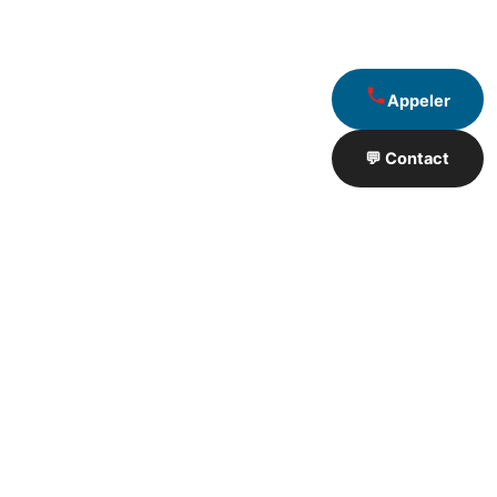
Appeler
💬 Contact
Artisan de Travaux proximité
❮
❯