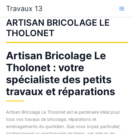
Aller
Travaux 13
au
contenu
ARTISAN BRICOLAGE LE
THOLONET
Artisan Bricolage Le
Tholonet : votre
spécialiste des petits
travaux et réparations
Artisan Bricolage Le Tholonet est le partenaire idéal pour
tous vos travaux de bricolage, réparations et
aménagements du quotidien. Que vous soyez particulier,
professionnel ou gestionnaire de biens, cet artisan de