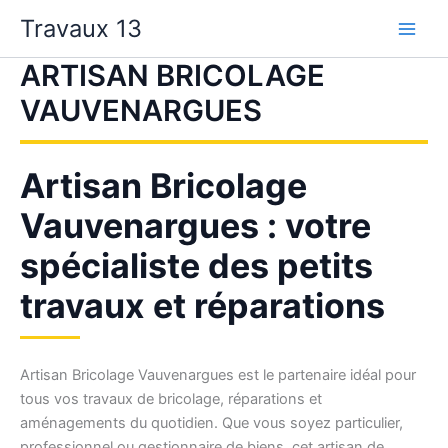
Aller
Travaux 13
au
contenu
ARTISAN BRICOLAGE
VAUVENARGUES
Artisan Bricolage
Vauvenargues : votre
spécialiste des petits
travaux et réparations
Artisan Bricolage Vauvenargues est le partenaire idéal pour
tous vos travaux de bricolage, réparations et
aménagements du quotidien. Que vous soyez particulier,
professionnel ou gestionnaire de biens, cet artisan de