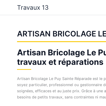
Aller
Travaux 13
au
contenu
ARTISAN BRICOLAGE L
Artisan Bricolage Le Pu
travaux et réparations
Artisan Bricolage Le Puy Sainte Réparade est le 
soyez particulier, professionnel ou gestionnaire 
soignées, efficaces et au juste prix. Grâce à une
besoins de petits travaux, sans contraintes ni ma