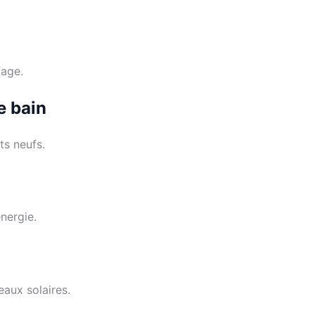
fage.
e bain
s neufs.
nergie.
aux solaires.