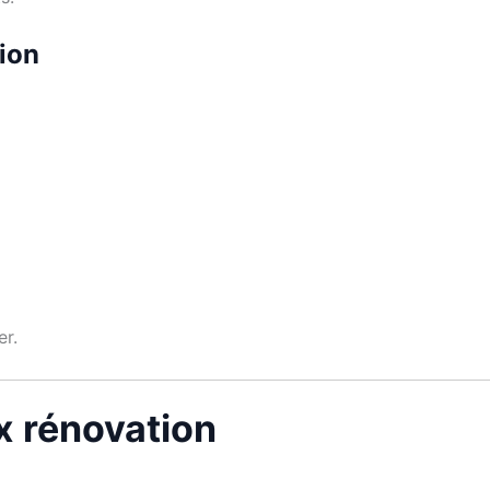
tion
er.
ux rénovation