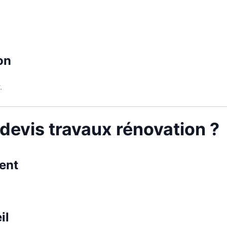
on
.
 devis travaux rénovation ?
ent
il