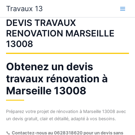
Aller
Travaux 13
au
contenu
DEVIS TRAVAUX
RENOVATION MARSEILLE
13008
Obtenez un devis
travaux rénovation à
Marseille 13008
Préparez votre projet de rénovation à Marseille 13008 avec
un devis gratuit, clair et détaillé, adapté à vos besoins.
📞
Contactez-nous au 0628318620 pour un devis sans