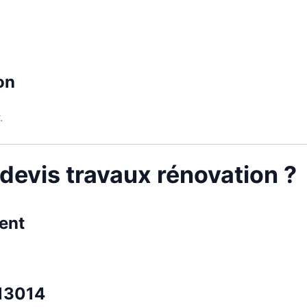
on
.
 devis travaux rénovation ?
ent
 13014