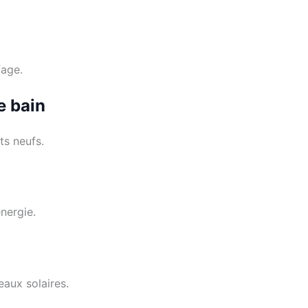
fage.
e bain
s neufs.
nergie.
aux solaires.