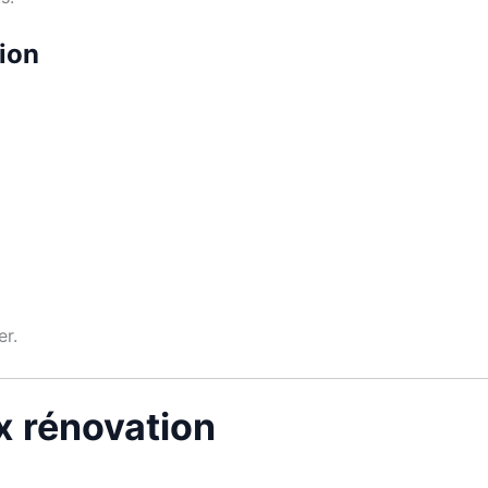
tion
er.
ux rénovation