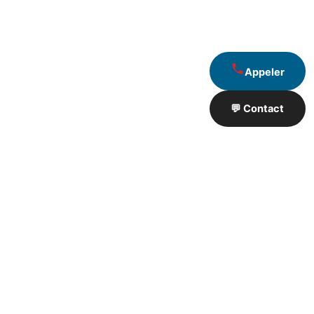
Appeler
💬 Contact
Artisan de Travaux proximité
❮
❯