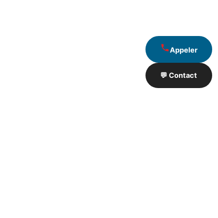
Appeler
💬 Contact
Artisan de Travaux proximité
❮
❯