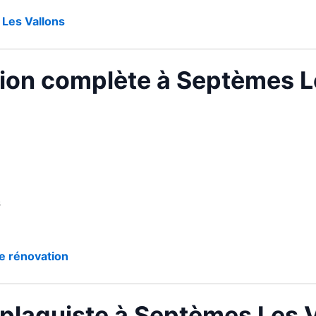
 Les Vallons
tion complète à Septèmes L
s
e rénovation
 plaquiste à Septèmes Les V