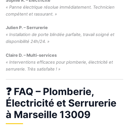
Sophie R. – Électricité
« Panne électrique résolue immédiatement. Technicien
compétent et rassurant. »
Julien P. – Serrurerie
« Installation de porte blindée parfaite, travail soigné et
disponibilité 24h/24. »
Claire D. – Multi-services
« Interventions efficaces pour plomberie, électricité et
serrurerie. Très satisfaite ! »
❓ FAQ – Plomberie,
Électricité et Serrurerie
à Marseille 13009