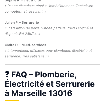
Sophie R. – Électricité
« Panne électrique résolue immédiatement. Technicien
compétent et rassurant. »
Julien P. – Serrurerie
« Installation de porte blindée parfaite, travail soigné et
disponibilité 24h/24. »
Claire D. – Multi-services
« Interventions efficaces pour plomberie, électricité et
serrurerie. Très satisfaite ! »
❓ FAQ – Plomberie,
Électricité et Serrurerie
à Marseille 13016