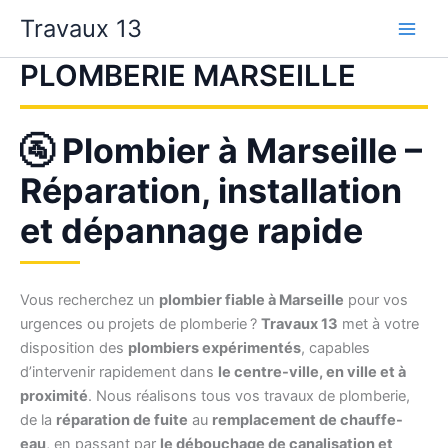
Aller
Travaux 13
au
contenu
PLOMBERIE MARSEILLE
🚰 Plombier à Marseille –
Réparation, installation
et dépannage rapide
Vous recherchez un
plombier fiable à Marseille
pour vos
urgences ou projets de plomberie ?
Travaux 13
met à votre
disposition des
plombiers expérimentés
, capables
d’intervenir rapidement dans
le centre-ville, en ville et à
proximité
. Nous réalisons tous vos travaux de plomberie,
de la
réparation de fuite
au
remplacement de chauffe-
eau
, en passant par
le débouchage de canalisation et