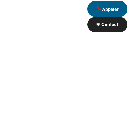
Appeler
💬 Contact
Artisan de Travaux proximité
❮
❯