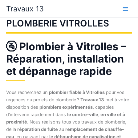
Aller
Travaux 13
au
contenu
PLOMBERIE VITROLLES
🚰 Plombier à Vitrolles –
Réparation, installation
et dépannage rapide
Vous recherchez un
plombier fiable à Vitrolles
pour vos
urgences ou projets de plomberie ?
Travaux 13
met à votre
disposition des
plombiers expérimentés
, capables
d’intervenir rapidement dans
le centre-ville, en ville et à
proximité
. Nous réalisons tous vos travaux de plomberie,
de la
réparation de fuite
au
remplacement de chauffe-
eau
, en passant par
le débouchage de canalisation et