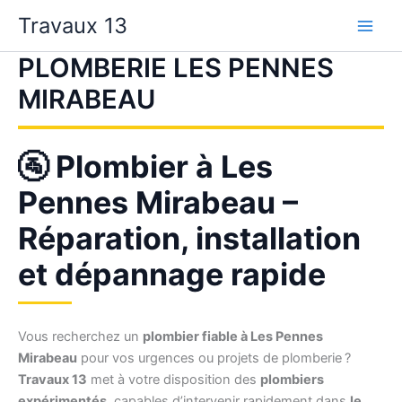
Aller
Travaux 13
au
contenu
PLOMBERIE LES PENNES
MIRABEAU
🚰 Plombier à Les
Pennes Mirabeau –
Réparation, installation
et dépannage rapide
Vous recherchez un
plombier fiable à Les Pennes
Mirabeau
pour vos urgences ou projets de plomberie ?
Travaux 13
met à votre disposition des
plombiers
expérimentés
, capables d’intervenir rapidement dans
le