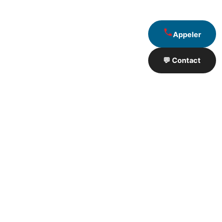
Appeler
💬 Contact
Artisan de Travaux proximité
❮
❯