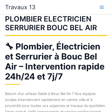
Aller
Travaux 13
au
contenu
PLOMBIER ELECTRICIEN
SERRURIER BOUC BEL AIR
🔧 Plombier, Électricien
et Serrurier à Bouc Bel
Air – Intervention rapide
24h/24 et 7j/7
Besoin d’un artisan fiable à Bouc Bel Air ? Nos équipes
locales interviennent rapidement en centre-ville et à
proximité pour toutes vos urgences et travaux du quotidien.
Devis gratuit, tarifs transparents et service professionnel