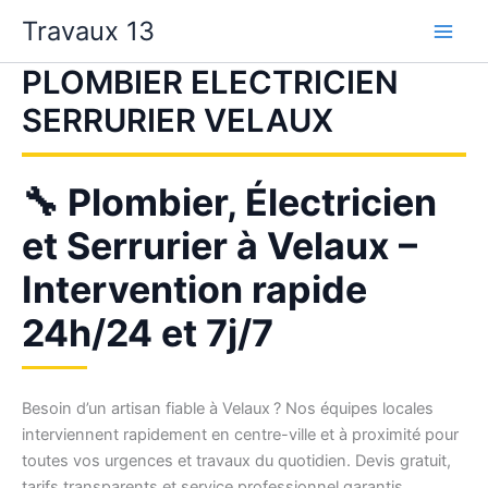
Aller
Travaux 13
au
contenu
PLOMBIER ELECTRICIEN
SERRURIER VELAUX
🔧 Plombier, Électricien
et Serrurier à Velaux –
Intervention rapide
24h/24 et 7j/7
Besoin d’un artisan fiable à Velaux ? Nos équipes locales
interviennent rapidement en centre-ville et à proximité pour
toutes vos urgences et travaux du quotidien. Devis gratuit,
tarifs transparents et service professionnel garantis.