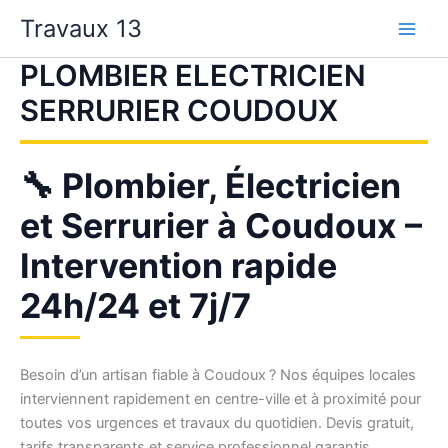
Aller
Travaux 13
au
contenu
PLOMBIER ELECTRICIEN
SERRURIER COUDOUX
🔧 Plombier, Électricien
et Serrurier à Coudoux –
Intervention rapide
24h/24 et 7j/7
Besoin d’un artisan fiable à Coudoux ? Nos équipes locales
interviennent rapidement en centre-ville et à proximité pour
toutes vos urgences et travaux du quotidien. Devis gratuit,
tarifs transparents et service professionnel garantis.