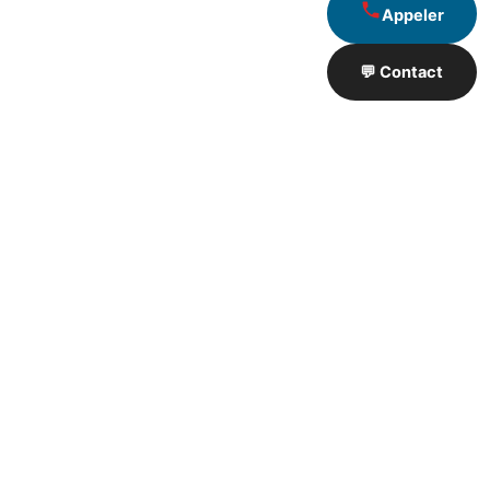
Appeler
💬 Contact
Artisan de Travaux proximité
❮
❯