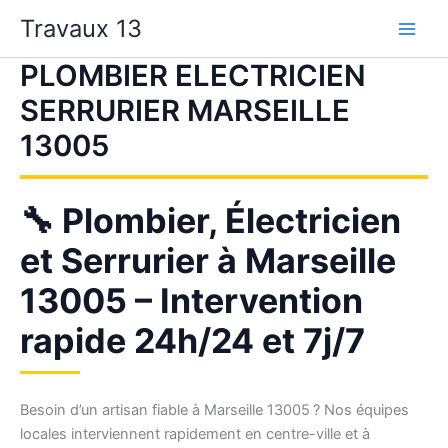
Aller
Travaux 13
au
contenu
PLOMBIER ELECTRICIEN
SERRURIER MARSEILLE
13005
🔧 Plombier, Électricien
et Serrurier à Marseille
13005 – Intervention
rapide 24h/24 et 7j/7
Besoin d’un artisan fiable à Marseille 13005 ? Nos équipes
locales interviennent rapidement en centre-ville et à