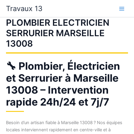
Aller
Travaux 13
au
contenu
PLOMBIER ELECTRICIEN
SERRURIER MARSEILLE
13008
🔧 Plombier, Électricien
et Serrurier à Marseille
13008 – Intervention
rapide 24h/24 et 7j/7
Besoin d’un artisan fiable à Marseille 13008 ? Nos équipes
locales interviennent rapidement en centre-ville et à