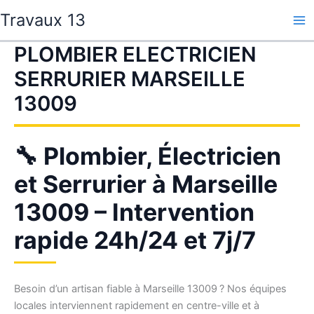
Aller
Travaux 13
au
contenu
PLOMBIER ELECTRICIEN
SERRURIER MARSEILLE
13009
🔧 Plombier, Électricien
et Serrurier à Marseille
13009 – Intervention
rapide 24h/24 et 7j/7
Besoin d’un artisan fiable à Marseille 13009 ? Nos équipes
locales interviennent rapidement en centre-ville et à