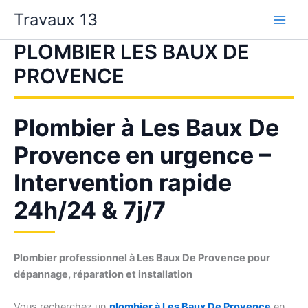
Aller
Travaux 13
au
contenu
PLOMBIER LES BAUX DE
PROVENCE
Plombier à Les Baux De
Provence en urgence –
Intervention rapide
24h/24 & 7j/7
Plombier professionnel à Les Baux De Provence pour
dépannage, réparation et installation
Vous recherchez un
plombier à Les Baux De Provence
en