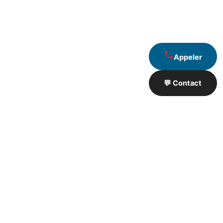
Appeler
💬 Contact
Artisan de Travaux proximité
❮
❯