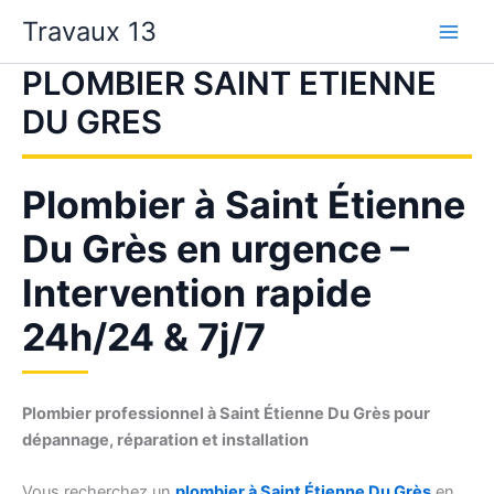
Aller
Travaux 13
au
contenu
PLOMBIER SAINT ETIENNE
DU GRES
Plombier à Saint Étienne
Du Grès en urgence –
Intervention rapide
24h/24 & 7j/7
Plombier professionnel à Saint Étienne Du Grès pour
dépannage, réparation et installation
Vous recherchez un
plombier à Saint Étienne Du Grès
en