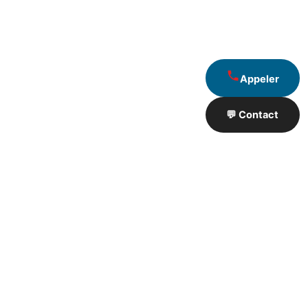
Appeler
💬 Contact
Artisan de Travaux proximité
❮
❯