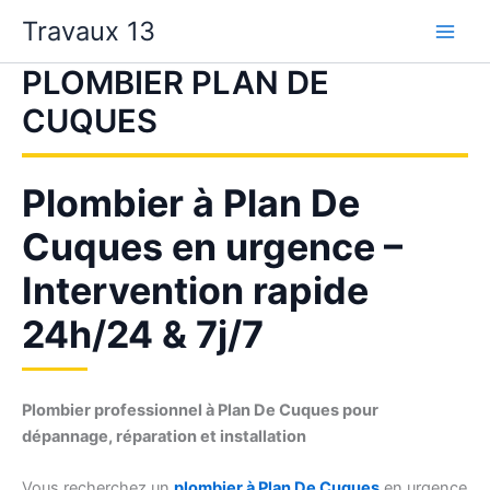
Aller
Travaux 13
au
contenu
PLOMBIER PLAN DE
CUQUES
Plombier à Plan De
Cuques en urgence –
Intervention rapide
24h/24 & 7j/7
Plombier professionnel à Plan De Cuques pour
dépannage, réparation et installation
Vous recherchez un
plombier à Plan De Cuques
en urgence