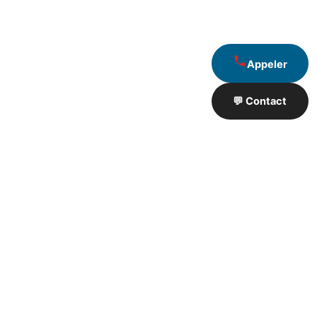
Appeler
💬 Contact
Artisan de Travaux proximité
❮
❯