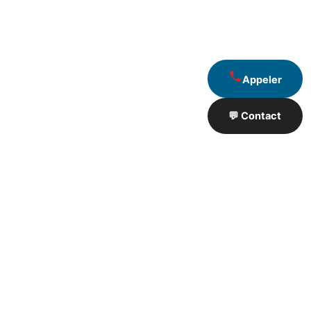
Appeler
💬 Contact
Artisan de Travaux proximité
❮
❯