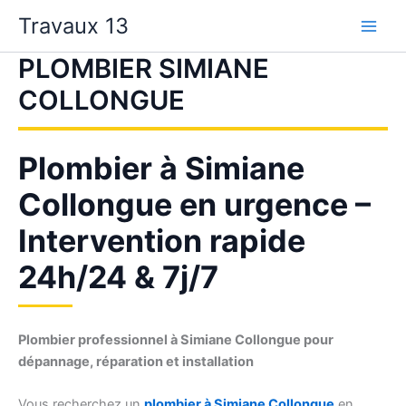
Aller
Travaux 13
au
contenu
PLOMBIER SIMIANE
COLLONGUE
Plombier à Simiane
Collongue en urgence –
Intervention rapide
24h/24 & 7j/7
Plombier professionnel à Simiane Collongue pour
dépannage, réparation et installation
Vous recherchez un
plombier à Simiane Collongue
en