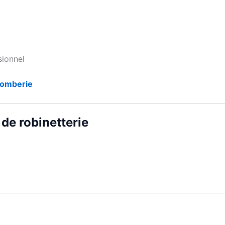
sionnel
lomberie
de robinetterie