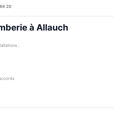
 86 20
mberie à Allauch
allations :
raccords