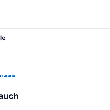
le
rrurerie
lauch