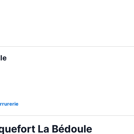
le
rrurerie
oquefort La Bédoule