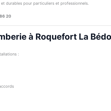
et durables pour particuliers et professionnels.
 86 20
omberie à Roquefort La Béd
allations :
raccords