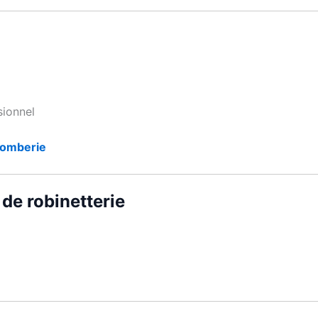
sionnel
lomberie
de robinetterie