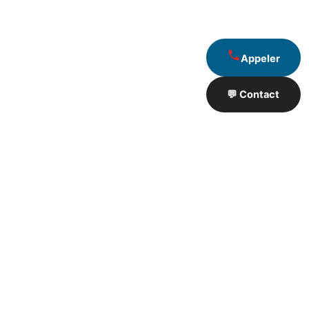
Appeler
💬 Contact
Artisan de Travaux proximité
❮
❯