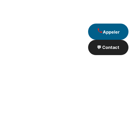
Appeler
💬 Contact
Artisan de Travaux proximité
❮
❯