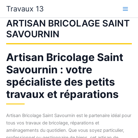
Aller
Travaux 13
au
contenu
ARTISAN BRICOLAGE SAINT
SAVOURNIN
Artisan Bricolage Saint
Savournin : votre
spécialiste des petits
travaux et réparations
Artisan Bricolage Saint Savournin est le partenaire idéal pour
tous vos travaux de bricolage, réparations et
aménagements du quotidien. Que vous soyez particulier,
professionnel ou gestionnaire de biens, cet artisan de