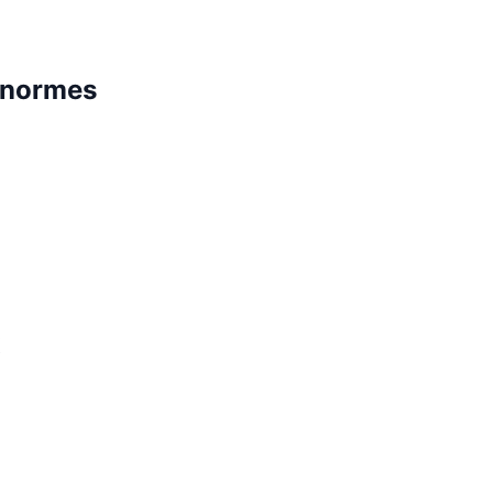
x normes
x