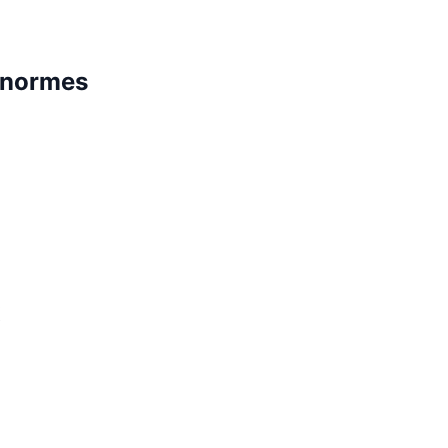
x normes
x