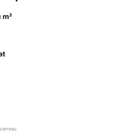
u m²
at
carreau