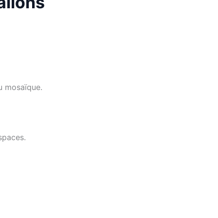
allons
ou mosaïque.
spaces.