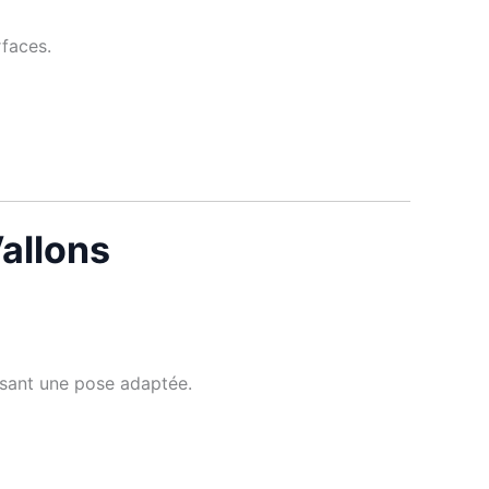
rfaces.
Vallons
ssant une pose adaptée.