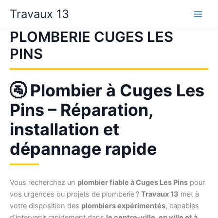
Aller
Travaux 13
au
contenu
PLOMBERIE CUGES LES
PINS
🚰 Plombier à Cuges Les
Pins – Réparation,
installation et
dépannage rapide
Vous recherchez un
plombier fiable à Cuges Les Pins
pour
vos urgences ou projets de plomberie ?
Travaux 13
met à
votre disposition des
plombiers expérimentés
, capables
d’intervenir rapidement dans
le centre-ville, en ville et à