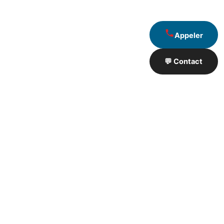
Appeler
💬 Contact
Artisan de Travaux proximité
❮
❯