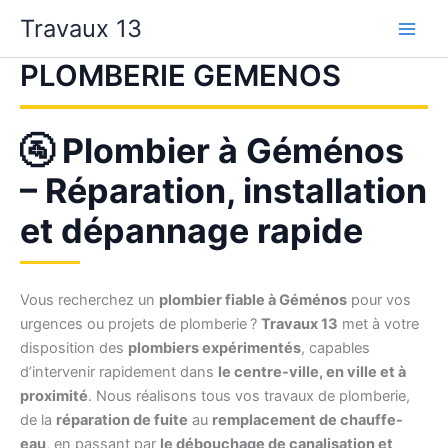
Aller
Travaux 13
au
contenu
PLOMBERIE GEMENOS
🚰 Plombier à Géménos
– Réparation, installation
et dépannage rapide
Vous recherchez un
plombier fiable à Géménos
pour vos
urgences ou projets de plomberie ?
Travaux 13
met à votre
disposition des
plombiers expérimentés
, capables
d’intervenir rapidement dans
le centre-ville, en ville et à
proximité
. Nous réalisons tous vos travaux de plomberie,
de la
réparation de fuite
au
remplacement de chauffe-
eau
, en passant par
le débouchage de canalisation et