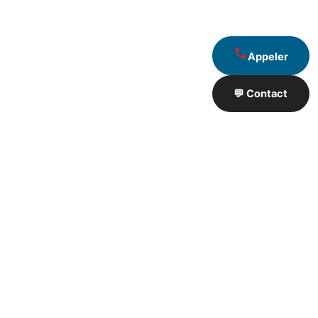
Appeler
💬 Contact
Artisan de Travaux proximité
❮
❯